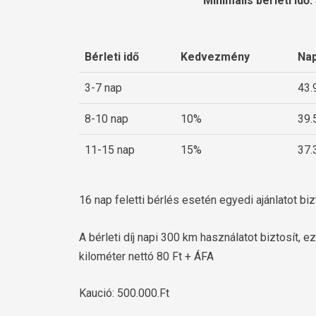
Minimális bérleti idő:
Bérleti idő
Kedvezmény
Nap
3-7 nap
43.
8-10 nap
10%
39.
11-15 nap
15%
37.
16 nap feletti bérlés esetén egyedi ajánlatot biz
A bérleti díj napi 300 km használatot biztosít, e
kilométer nettó 80 Ft + ÁFA
Kaució: 500.000.Ft