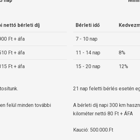
 3 nap
Minim
i nettó bérleti díj
Bérleti idő
Kedvez
900 Ft + áfa
7 - 10 nap
510 Ft + áfa
11 - 14 nap
8%
315 Ft + áfa
15 - 20 nap
12%
tosítunk.
21 nap feletti bérlés esetén eg
zen felül minden további
A bérleti díj napi 300 km haszn
kilométer nettó 80 Ft + ÁFA
Kaució: 500.000.Ft