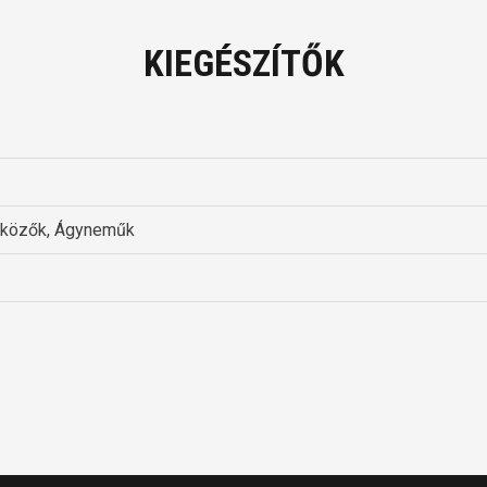
KIEGÉSZÍTŐK
ülközők, Ágyneműk