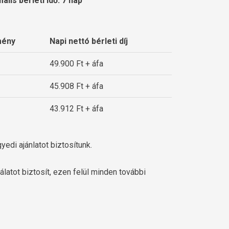
ális bérleti idő: 7 nap
mény
Napi nettó bérleti díj
49.900 Ft + áfa
45.908 Ft + áfa
43.912 Ft + áfa
yedi ajánlatot biztosítunk.
álatot biztosít, ezen felül minden további