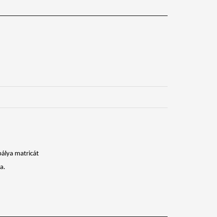
pálya matricát
a.