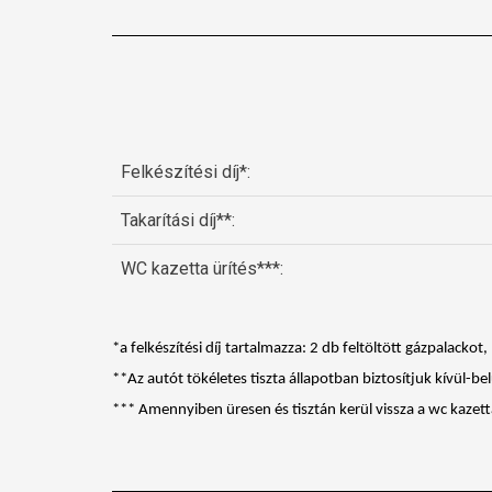
Felkészítési díj*:
Takarítási díj**:
WC kazetta ürítés***:
*a felkészítési díj tartalmazza: 2 db feltöltött gázpalackot
**Az autót tökéletes tiszta állapotban biztosítjuk kívül-be
*** Amennyiben üresen és tisztán kerül vissza a wc kazetta